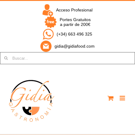
Saltar
al
Acceso Profesional
contenido
Portes Gratuitos
a partir de 200€
(+34) 663 496 325
gidia@gidiafood.com
Buscar: