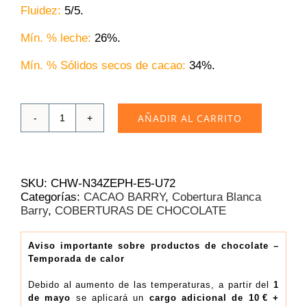
Fluidez:
5/5.
Mín. % leche:
26%.
Mín. % Sólidos secos de cacao:
34
%.
AÑADIR AL CARRITO
Cobertura
Blanca
Cacao
Barry
Zéphyr
SKU:
CHW-N34ZEPH-E5-U72
34%
Categorías:
CACAO BARRY
,
Cobertura Blanca
|
Barry
,
COBERTURAS DE CHOCOLATE
Bolsa
5
kg
Aviso importante sobre productos de chocolate –
Temporada de calor
(16.29€/Kg)
cantidad
Debido al aumento de las temperaturas, a partir del
1
de mayo
se aplicará un
cargo adicional de 10 € +