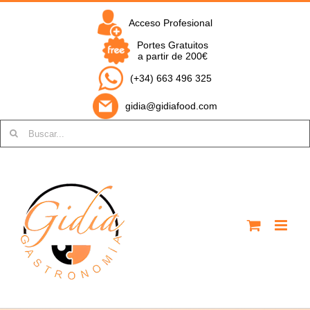
Saltar
al
Acceso Profesional
contenido
Portes Gratuitos
a partir de 200€
(+34) 663 496 325
gidia@gidiafood.com
Buscar: