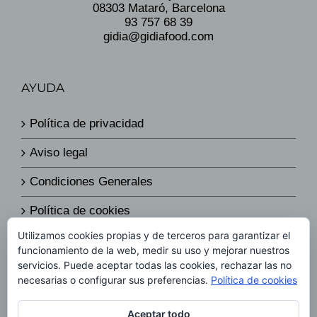
08303 Mataró, Barcelona
93 757 68 39
gidia@gidiafood.com
AYUDA
Política de privacidad
Aviso legal
Condiciones Generales
Política de cookies
Utilizamos cookies propias y de terceros para garantizar el
Política de envíos y devoluciones
funcionamiento de la web, medir su uso y mejorar nuestros
servicios. Puede aceptar todas las cookies, rechazar las no
Política de precios
necesarias o configurar sus preferencias.
Política de cookies
Aceptar todo