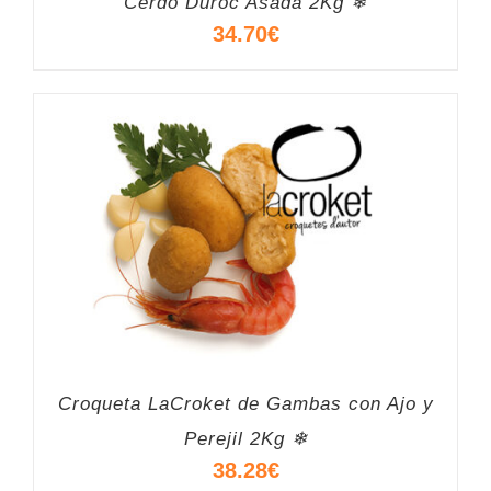
Cerdo Duroc Asada 2Kg ❄
34.70
€
Croqueta LaCroket de Gambas con Ajo y
Perejil 2Kg ❄
38.28
€