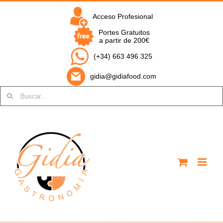
Saltar
al
Acceso Profesional
contenido
Portes Gratuitos
a partir de 200€
(+34) 663 496 325
gidia@gidiafood.com
Buscar: