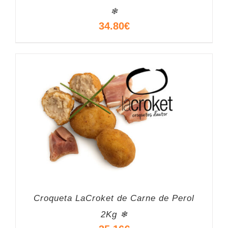
❄
34.80
€
Croqueta LaCroket de Carne de Perol
2Kg ❄