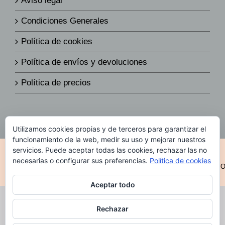
Aviso legal
Condiciones Generales
Política de cookies
Política de envíos y devoluciones
Política de precios
Utilizamos cookies propias y de terceros para garantizar el
funcionamiento de la web, medir su uso y mejorar nuestros
servicios. Puede aceptar todas las cookies, rechazar las no
© Copyright 2019 -
2026 Todos los derechos reservados
|
Diseño
Web por
necesarias o configurar sus preferencias.
Política de cookies
D&DServeis
|
CONTACTO
|
GIDIA@GIDIAFOOD.COM
|
AVIS
LEGAL
|
CONDICIONES LEGALES
Aceptar todo
Rechazar