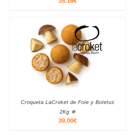
35.16
€
Croqueta LaCroket de Foie y Boletus
2Kg ❄
39.00
€