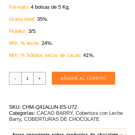
Formato:
4 bolsas de 5 Kg.
Grasa total:
35%.
Fluidez:
3/5.
Mín. % leche:
24%.
Mín. % Sólidos secos de cacao:
41
%.
AÑADIR AL CARRITO
Cobertura
con
Leche
Cacao
Barry
SKU:
CHM-Q41ALUN-E5-U72
Alunga
Categorías:
CACAO BARRY
,
Cobertura con Leche
41%
Barry
,
COBERTURAS DE CHOCOLATE
|
Caja
4x5
Aviso importante sobre productos de chocolate –