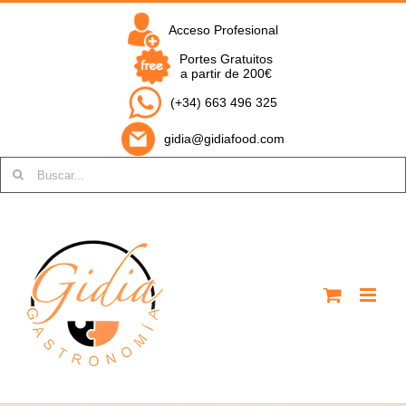
Saltar
al
Acceso Profesional
contenido
Portes Gratuitos
a partir de 200€
(+34) 663 496 325
gidia@gidiafood.com
Buscar: