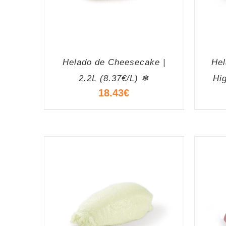
Helado de Cheesecake |
Hel
2.2L (8.37€/L) ❄
Hi
18.43
€