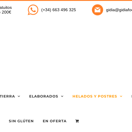
atuitos
(+34) 663 496 325
gidia@gidiaf
de 200€
TIERRA
ELABORADOS
HELADOS Y POSTRES
SIN GLÚTEN
EN OFERTA