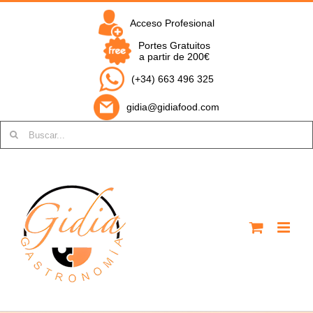
Saltar
al
Acceso Profesional
contenido
Portes Gratuitos
a partir de 200€
(+34) 663 496 325
gidia@gidiafood.com
Buscar: