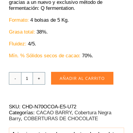
gracias a un nuevo y exclusivo método de
fermentación: Q fermentation.
Formato:
4 bolsas de 5 Kg.
Grasa total:
38%.
Fluidez:
4/5.
Mín. % Sólidos secos de cacao:
70
%.
AÑADIR AL CARRITO
Cobertura
Negra
Cacao
Barry
Ocoa
SKU:
CHD-N70OCOA-E5-U72
70%
Categorías:
CACAO BARRY
,
Cobertura Negra
|
Barry
,
COBERTURAS DE CHOCOLATE
Caja
4x5