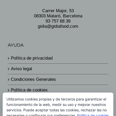
Carrer Major, 53
08303 Mataró, Barcelona
93 757 68 39
gidia@gidiafood.com
AYUDA
Política de privacidad
Aviso legal
Condiciones Generales
Política de cookies
Utilizamos cookies propias y de terceros para garantizar el
Política de envíos y devoluciones
funcionamiento de la web, medir su uso y mejorar nuestros
servicios. Puede aceptar todas las cookies, rechazar las no
Política de precios
necesarias o configurar sus preferencias.
Política de cookies