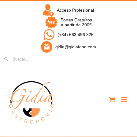
Saltar
al
Acceso Profesional
contenido
Portes Gratuitos
a partir de 200€
(+34) 663 496 325
gidia@gidiafood.com
Buscar: