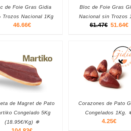
oc de Foie Gras Gidia
Bloc de Foie Gras Gi
 Trozos Nacional 1Kg
Nacional sin Trozos
El
E
46.66
€
61.47
€
51.64
€
precio
p
original
a
era:
e
61.47€.
5
eta de Magret de Pato
Corazones de Pato G
rtiko Congelado 5Kg
Congelados 1Kg. 
4.25
€
(18.95€/Kg) ❄
104.83
€