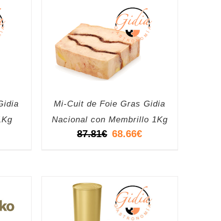
Gidia
Mi-Cuit de Foie Gras Gidia
1Kg
Nacional con Membrillo 1Kg
l
El
El
87.81
€
68.66
€
recio
precio
precio
ctual
original
actual
s:
era:
es:
8.66€.
87.81€.
68.66€.