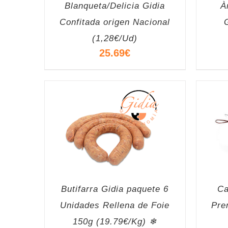
Blanqueta/Delicia Gidia
À
Confitada origen Nacional
(1,28€/Ud)
25.69
€
Butifarra Gidia paquete 6
Ca
Unidades Rellena de Foie
Pre
150g (19.79€/Kg) ❄