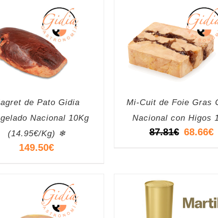
agret de Pato Gidia
Mi-Cuit de Foie Gras 
gelado Nacional 10Kg
Nacional con Higos 
El
E
87.81
€
68.66
€
(14.95€/Kg) ❄
precio
p
149.50
€
original
a
era:
e
87.81€.
6