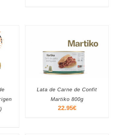
de
Lata de Carne de Confit
rigen
Martiko 800g
22.95
€
)