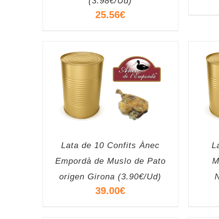
(3.98€/Ud)
25.56
€
Lata de 10 Confits Ànec
L
Empordà de Muslo de Pato
M
origen Girona (3.90€/Ud)
39.00
€