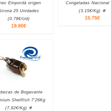
nec Empordà origen
Congeladas Nacional
Girona 25 Unidades
(3.15€/Kg) ❄
15.75
€
(0.79€/Ud)
19.80
€
bezas de Bogavante
mium Shellfish 7’26Kg
(7,92€/Kg) ❄