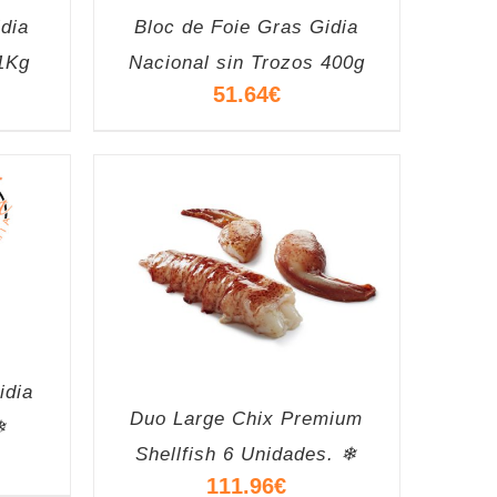
dia
Bloc de Foie Gras Gidia
 1Kg
Nacional sin Trozos 400g
l
51.64
€
recio
ctual
s:
1.64€.
idia
Duo Large Chix Premium
❄
Shellfish 6 Unidades. ❄
111.96
€