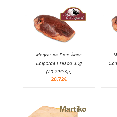
Magret de Pato Ànec
M
Empordà Fresco 3Kg
Con
(20.72€/Kg)
20.72
€