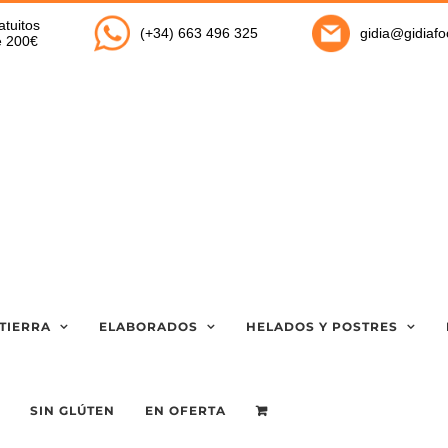
atuitos
(+34) 663 496 325
gidia@gidiaf
de 200€
TIERRA
ELABORADOS
HELADOS Y POSTRES
SIN GLÚTEN
EN OFERTA