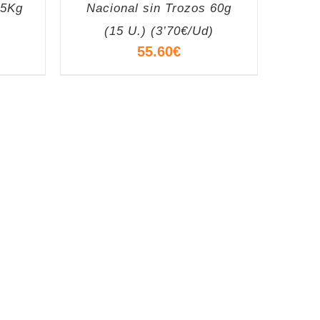
 5Kg
Nacional sin Trozos 60g
(15 U.) (3’70€/Ud)
55.60
€