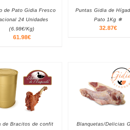
o de Pato Gidia Fresco
Puntas Gidia de Híga
acional 24 Unidades
Pato 1Kg ❄
32.87
€
(6.98€/Kg)
61.98
€
a de Bracitos de confit
Blanquetas/Delicias G