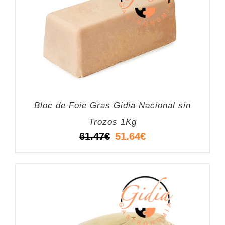
Bloc de Foie Gras Gidia Nacional sin
Trozos 1Kg
El
El
61.47
€
51.64
€
precio
precio
original
actual
era:
es:
61.47€.
51.64€.