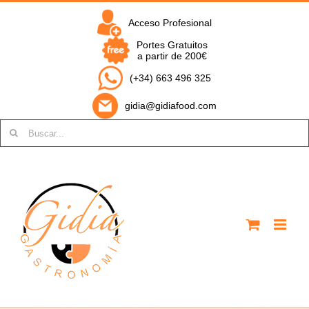
Saltar
al
Acceso Profesional
contenido
Portes Gratuitos
a partir de 200€
(+34) 663 496 325
gidia@gidiafood.com
Buscar: