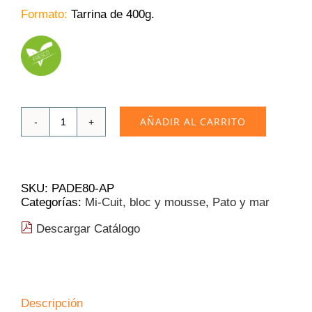
Formato:
Tarrina de 400g.
AÑADIR AL CARRITO
Bloc
de
Foie
Gras
Gidia
SKU:
PADE80-AP
Nacional
Categorías:
Mi-Cuit, bloc y mousse
,
Pato y mar
sin
Trozos
Descargar Catálogo
400g
cantidad
Descripción