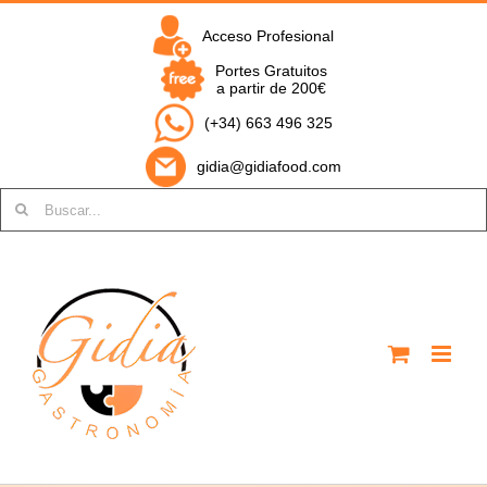
Saltar
al
Acceso Profesional
contenido
Portes Gratuitos
a partir de 200€
(+34) 663 496 325
gidia@gidiafood.com
Buscar: