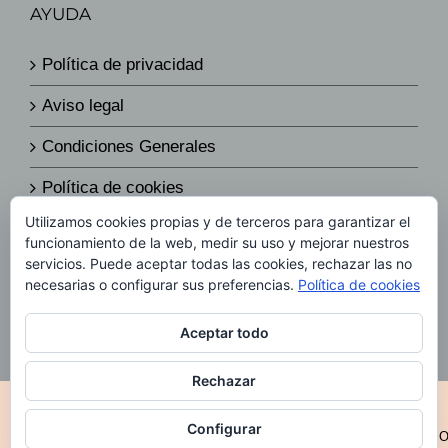
AYUDA
Política de privacidad
Aviso legal
Condiciones Generales
Política de cookies
Utilizamos cookies propias y de terceros para garantizar el
Política de envíos y devoluciones
funcionamiento de la web, medir su uso y mejorar nuestros
servicios. Puede aceptar todas las cookies, rechazar las no
Política de precios
necesarias o configurar sus preferencias.
Política de cookies
Aceptar todo
Rechazar
© Copyright 2019 -
2026 Todos los derechos reservados
|
Diseño
Web por
Configurar
D&DServeis
|
CONTACTO
|
GIDIA@GIDIAFOOD.COM
|
AVIS