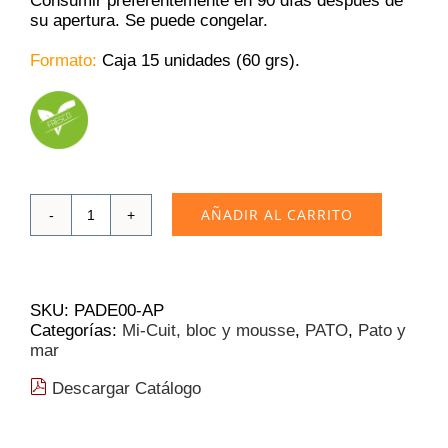
Consumir preferentemente en 90 días después de
su apertura. Se puede congelar.
Formato:
Caja 15 unidades (60 grs).
AÑADIR AL CARRITO
Mi-
Cuit
Redondo
de
Foie
SKU:
PADE00-AP
Gras
Categorías:
Mi-Cuit, bloc y mousse
,
PATO
,
Pato y
Gidia
mar
Nacional
60g.
Descargar Catálogo
(4,94
€/Ud)
cantidad