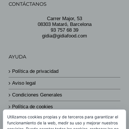
CONTÁCTANOS
Carrer Major, 53
08303 Mataró, Barcelona
93 757 68 39
gidia@gidiafood.com
AYUDA
Política de privacidad
Aviso legal
Condiciones Generales
Política de cookies
Utilizamos cookies propias y de terceros para garantizar el
Política de envíos y devoluciones
funcionamiento de la web, medir su uso y mejorar nuestros
servicios. Puede aceptar todas las cookies, rechazar las no