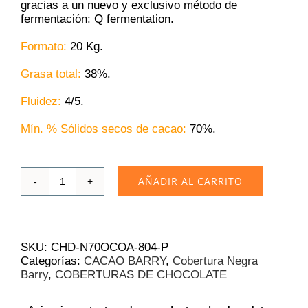
gracias a un nuevo y exclusivo método de
fermentación: Q fermentation.
Formato:
20 Kg.
Grasa total:
38%.
Fluidez:
4/5.
Mín. % Sólidos secos de cacao:
70
%.
AÑADIR AL CARRITO
Cobertura
Negra
Cacao
Barry
Ocoa
SKU:
CHD-N70OCOA-804-P
70%
Categorías:
CACAO BARRY
,
Cobertura Negra
|
Barry
,
COBERTURAS DE CHOCOLATE
Caja
20