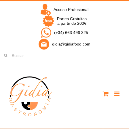
Saltar
al
Acceso Profesional
contenido
Portes Gratuitos
a partir de 200€
(+34) 663 496 325
gidia@gidiafood.com
Buscar: