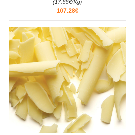
(17.88€/Kg)
107.28
€