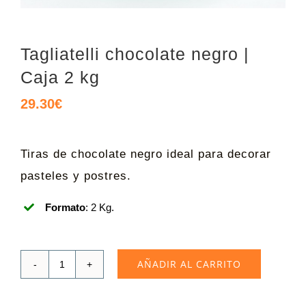
Tagliatelli chocolate negro |
Caja 2 kg
29.30
€
Tiras de chocolate negro ideal para decorar
pasteles y postres.
Formato
: 2 Kg.
AÑADIR AL CARRITO
Tagliatelli
chocolate
negro