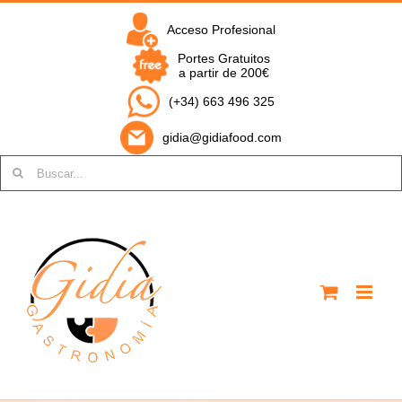
Saltar
al
Acceso Profesional
contenido
Portes Gratuitos
a partir de 200€
(+34) 663 496 325
gidia@gidiafood.com
Buscar: