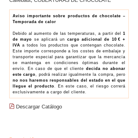
Callebaut
,
COBERTURAS DE CHOCOLATE
|
Bolsa
2.5
Aviso importante sobre productos de chocolate –
Temporada de calor
kg
(16.20€/Kg)
Debido al aumento de las temperaturas, a partir del
1
cantidad
de mayo
se aplicará un
cargo adicional de 10 € +
IVA
a todos los productos que contengan chocolate.
Este importe corresponde a los costes de embalaje y
transporte especial para garantizar que la mercancía
se mantenga en condiciones óptimas durante el
envío. En caso de que el cliente
decida no abonar
este cargo
, podrá realizar igualmente la compra, pero
no nos haremos responsables del estado en el que
llegue el producto
. En este caso, el riesgo correrá
exclusivamente a cargo del cliente.
Descargar Catálogo