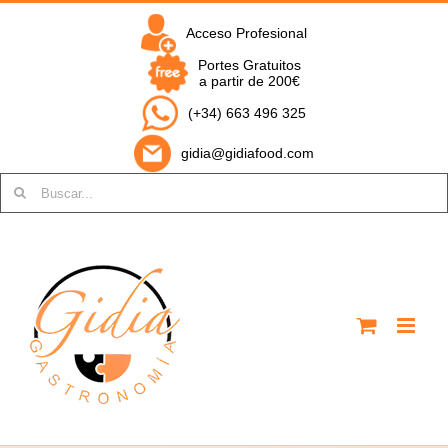
Saltar
al
Acceso Profesional
contenido
Portes Gratuitos
a partir de 200€
(+34) 663 496 325
gidia@gidiafood.com
Buscar: