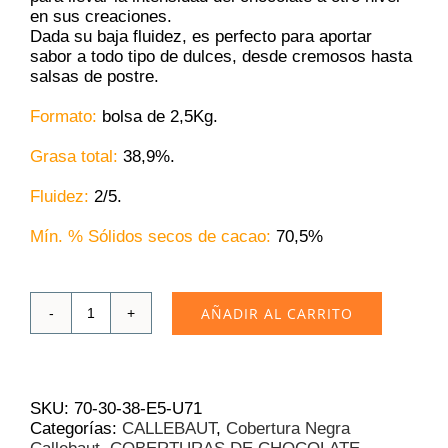
en sus creaciones.
Dada su baja fluidez, es perfecto para aportar
sabor a todo tipo de dulces, desde cremosos hasta
salsas de postre.
Formato:
bolsa de 2,5Kg.
Grasa total:
38,9%.
Fluidez:
2/5.
Mín. % Sólidos secos de cacao:
70,5%
AÑADIR AL CARRITO
Chocolate
Negro
Callebaut
70-
30-
SKU:
70-30-38-E5-U71
38
Categorías:
CALLEBAUT
,
Cobertura Negra
70.5%