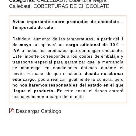
Categorías:
CALLEBAUT
,
Cobertura Negra
70.3%
Callebaut
,
COBERTURAS DE CHOCOLATE
|
Bolsa
10
Aviso importante sobre productos de chocolate –
Temporada de calor
kg
(14.94€/Kg)
Debido al aumento de las temperaturas, a partir del
1
cantidad
de mayo
se aplicará un
cargo adicional de 10 € +
IVA
a todos los productos que contengan chocolate.
Este importe corresponde a los costes de embalaje y
transporte especial para garantizar que la mercancía
se mantenga en condiciones óptimas durante el
envío. En caso de que el cliente
decida no abonar
este cargo
, podrá realizar igualmente la compra, pero
no nos haremos responsables del estado en el que
llegue el producto
. En este caso, el riesgo correrá
exclusivamente a cargo del cliente.
Descargar Catálogo