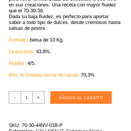
en sus creaciones. Una receta con mayor fluidez
que el 70-30-38.
Dada su baja fluidez, es perfecto para aportar
sabor a todo tipo de dulces, desde cremosos hasta
salsas de postre.
Formato:
bolsa de 10 Kg.
Grasa total:
43,8%.
Fluidez:
4/5.
Mín. % Sólidos secos de cacao:
70,3%
AÑADIR AL CARRITO
Chocolate
Negro
Callebaut
70-
30-
SKU:
70-30-44NV-01B-P
44