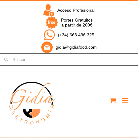
Saltar
al
Acceso Profesional
contenido
Portes Gratuitos
a partir de 200€
(+34) 663 496 325
gidia@gidiafood.com
Buscar: