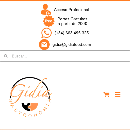
Saltar
al
Acceso Profesional
contenido
Portes Gratuitos
a partir de 200€
(+34) 663 496 325
gidia@gidiafood.com
Buscar: