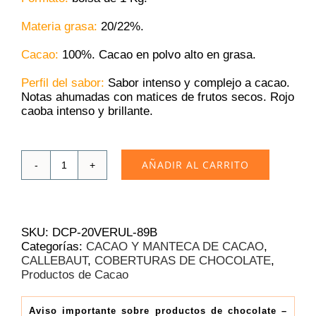
Materia grasa:
20/22%.
Cacao:
100%. Cacao en polvo alto en grasa.
Perfil del sabor:
Sabor intenso y complejo a cacao.
Notas ahumadas con matices de frutos secos. Rojo
caoba intenso y brillante.
AÑADIR AL CARRITO
Cacao
en
polvo
Velvet
Rouge
SKU:
DCP-20VERUL-89B
Ultime
Categorías:
CACAO Y MANTECA DE CACAO
,
Callebaut
CALLEBAUT
,
COBERTURAS DE CHOCOLATE
,
|
Productos de Cacao
1
kg
cantidad
Aviso importante sobre productos de chocolate –