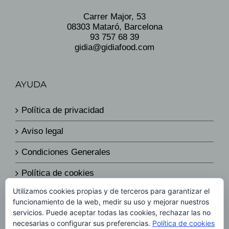
Carrer Major, 53
08303 Mataró, Barcelona
93 757 68 39
gidia@gidiafood.com
AYUDA
Política de privacidad
Aviso legal
Condiciones Generales
Política de cookies
Utilizamos cookies propias y de terceros para garantizar el
Política de envíos y devoluciones
funcionamiento de la web, medir su uso y mejorar nuestros
servicios. Puede aceptar todas las cookies, rechazar las no
Política de precios
necesarias o configurar sus preferencias.
Política de cookies