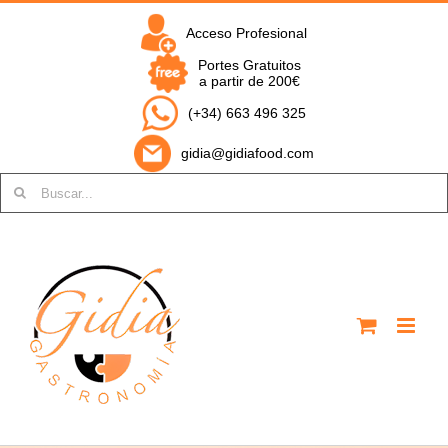
Saltar
al
Acceso Profesional
contenido
Portes Gratuitos
a partir de 200€
(+34) 663 496 325
gidia@gidiafood.com
Buscar: