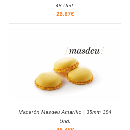
48 Und.
26.87
€
Macarón Masdeu Amarillo | 35mm 384
Und.
46.48
€