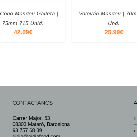
 Cono Masdeu Galleta |
Volován Masdeu | 70
75mm 715 Unid.
Und.
42.09
€
25.99
€
CONTÁCTANOS
Carrer Major, 53
08303 Mataró, Barcelona
93 757 68 39
gidia@gidiafood.com