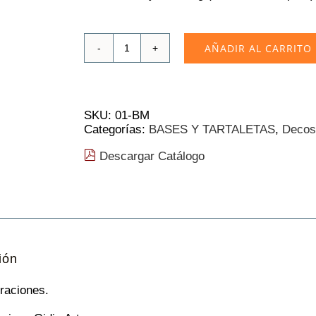
AÑADIR AL CARRITO
Abanicos
Gidia
Artesanos
800g
cantidad
SKU:
01-BM
Categorías:
BASES Y TARTALETAS
,
Decos
Descargar Catálogo
ión
raciones.