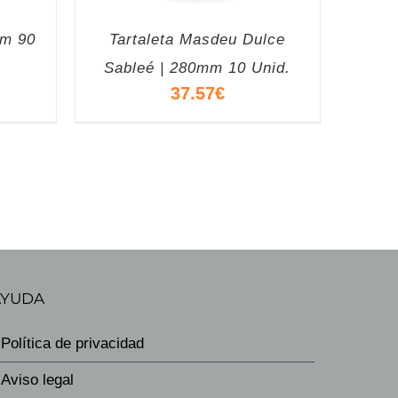
mm 90
Tartaleta Masdeu Dulce
Sableé | 280mm 10 Unid.
37.57
€
AYUDA
Política de privacidad
Aviso legal