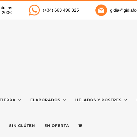
atuitos
(+34) 663 496 325
gidia@gidiaf
de 200€
TIERRA
ELABORADOS
HELADOS Y POSTRES
SIN GLÚTEN
EN OFERTA