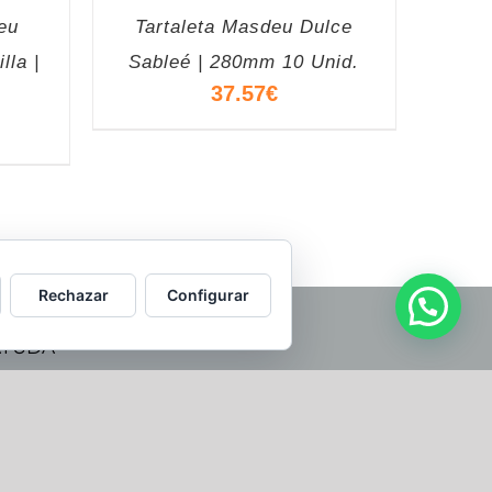
eu
Tartaleta Masdeu Dulce
lla |
Sableé | 280mm 10 Unid.
37.57
€
Rechazar
Configurar
AYUDA
Política de privacidad
Aviso legal