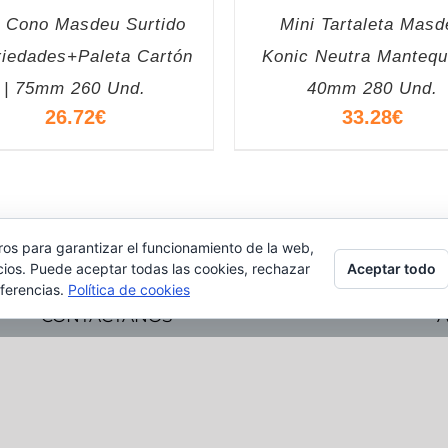
i Cono Masdeu Surtido
Mini Tartaleta Masd
riedades+Paleta Cartón
Konic Neutra Mantequi
| 75mm 260 Und.
40mm 280 Und.
26.72
€
33.28
€
ros para garantizar el funcionamiento de la web,
Aceptar todo
cios. Puede aceptar todas las cookies, rechazar
eferencias.
Política de cookies
CONTÁCTANOS
Carrer Major, 53
08303 Mataró, Barcelona
93 757 68 39
gidia@gidiafood.com