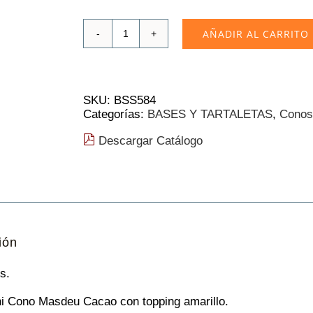
AÑADIR AL CARRITO
Mini
Cono
Masdeu
Cacao
Amarillo
SKU:
BSS584
|
Categorías:
BASES Y TARTALETAS
,
Conos
75mm
180
Descargar Catálogo
Unid.
cantidad
ión
s.
i Cono Masdeu Cacao con topping amarillo.