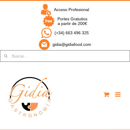
Saltar
al
Acceso Profesional
contenido
Portes Gratuitos
a partir de 200€
(+34) 663 496 325
gidia@gidiafood.com
Buscar: