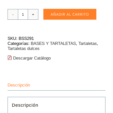
AÑADIR AL CARRITO
Tartaleta
Masdeu
Dulce
Sableé
|
SKU:
BSS291
83mm
Categorías:
BASES Y TARTALETAS
,
Tartaletas
,
135
Tartaletas dulces
Und.
cantidad
Descargar Catálogo
Descripción
Descripción