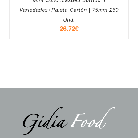
Mini Cono Masdeu Surtido 4
Variedades+Paleta Cartón | 75mm 260
Und.
26.72
€