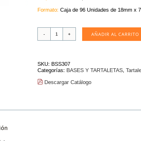
Formato:
Caja de 96 Unidades de 18mm x 
AÑADIR AL CARRITO
Tartaleta
Masdeu
Recta
Dulce
|
SKU:
BSS307
70mm
Categorías:
BASES Y TARTALETAS
,
Tartal
96
Und.
Descargar Catálogo
cantidad
ión