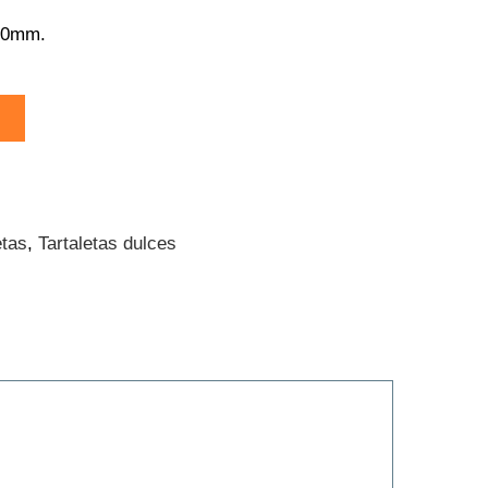
70mm.
etas
,
Tartaletas dulces