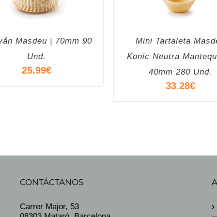
ván Masdeu | 70mm 90
Mini Tartaleta Masd
Und.
Konic Neutra Mantequi
25.99
€
40mm 280 Und.
33.28
€
CONTÁCTANOS
Carrer Major, 53
08303 Mataró, Barcelona