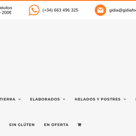
atuitos
(+34) 663 496 325
gidia@gidiaf
de 200€
TIERRA
ELABORADOS
HELADOS Y POSTRES
SIN GLÚTEN
EN OFERTA