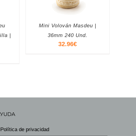
eu
Mini Volován Masdeu |
lla |
36mm 240 Und.
32.96
€
AYUDA
Política de privacidad