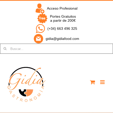
Saltar
al
Acceso Profesional
contenido
Portes Gratuitos
a partir de 200€
(+34) 663 496 325
gidia@gidiafood.com
Buscar: