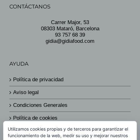
CONTÁCTANOS
Carrer Major, 53
08303 Mataró, Barcelona
93 757 68 39
gidia@gidiafood.com
AYUDA
Política de privacidad
Aviso legal
Condiciones Generales
Política de cookies
Utilizamos cookies propias y de terceros para garantizar el
Política de envíos y devoluciones
funcionamiento de la web, medir su uso y mejorar nuestros