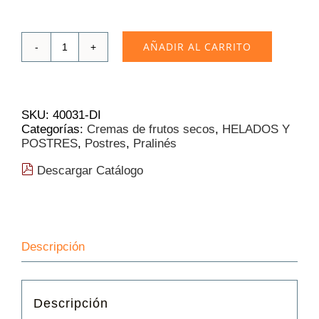
AÑADIR AL CARRITO
Crema
de
Chocolate
y
Avellana
SKU:
40031-DI
Artesana
Categorías:
Cremas de frutos secos
,
HELADOS Y
3
POSTRES
,
Postres
,
Pralinés
Kg
(10.12€/Kg).
Descargar Catálogo
cantidad
Descripción
Descripción