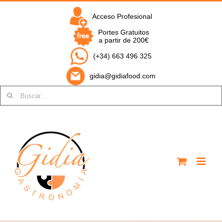
Saltar
al
Acceso Profesional
contenido
Portes Gratuitos
a partir de 200€
(+34) 663 496 325
gidia@gidiafood.com
Buscar: