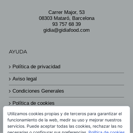
Carrer Major, 53
08303 Mataró, Barcelona
93 757 68 39
gidia@gidiafood.com
AYUDA
Política de privacidad
Aviso legal
Condiciones Generales
Política de cookies
Utilizamos cookies propias y de terceros para garantizar el
Política de envíos y devoluciones
funcionamiento de la web, medir su uso y mejorar nuestros
servicios. Puede aceptar todas las cookies, rechazar las no
Política de precios
necesarias o configurar sus preferencias.
Política de cookies