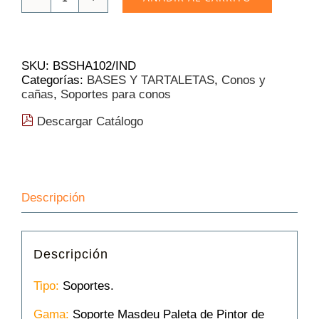
Soporte
Masdeu
Paleta
de
Pintor
SKU:
BSSHA102/IND
de
Categorías:
BASES Y TARTALETAS
,
Conos y
Plástico
cañas
,
Soportes para conos
|
38
Descargar Catálogo
cantidad
Descripción
Descripción
Tipo:
Soportes.
Gama:
Soporte Masdeu Paleta de Pintor de