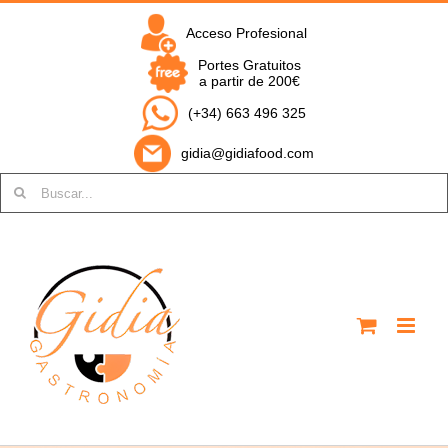
Saltar
al
Acceso Profesional
contenido
Portes Gratuitos
a partir de 200€
(+34) 663 496 325
gidia@gidiafood.com
Buscar: