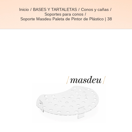
Inicio
BASES Y TARTALETAS
Conos y cañas
Soportes para conos
Soporte Masdeu Paleta de Pintor de Plástico | 38