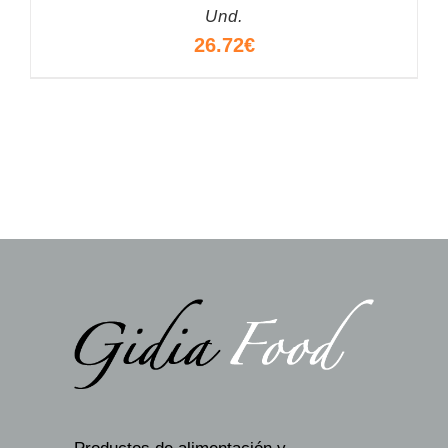
Und.
26.72
€