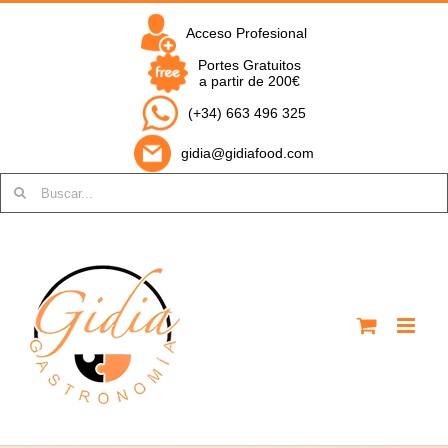
Saltar
al
Acceso Profesional
contenido
Portes Gratuitos
a partir de 200€
(+34) 663 496 325
gidia@gidiafood.com
Buscar: