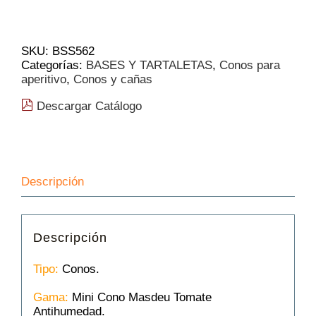
Cono
Masdeu
Tomate
Antihumedad
SKU:
BSS562
|
Categorías:
BASES Y TARTALETAS
,
Conos para
75mm
aperitivo
,
Conos y cañas
180
Und.
Descargar Catálogo
cantidad
Descripción
Descripción
Tipo:
Conos.
Gama:
Mini Cono Masdeu Tomate
Antihumedad.