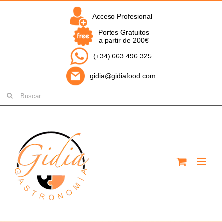
Saltar
al
Acceso Profesional
contenido
Portes Gratuitos
a partir de 200€
(+34) 663 496 325
gidia@gidiafood.com
Buscar: