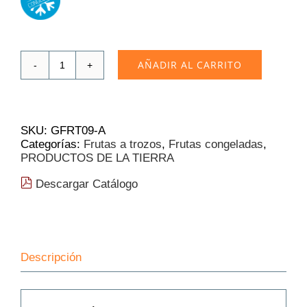
AÑADIR AL CARRITO
Manzana
Golden
Gidia
a
Dados
SKU:
GFRT09-A
1Kg
Categorías:
Frutas a trozos
,
Frutas congeladas
,
❄
PRODUCTOS DE LA TIERRA
cantidad
Descargar Catálogo
Descripción