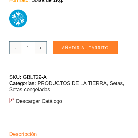
Formato:
Bolsa de 1Kg.
AÑADIR AL CARRITO
Cep
Gidia
Laminilla
Edulis
1
SKU:
GBLT29-A
Kg
Categorías:
PRODUCTOS DE LA TIERRA
,
Setas
,
❄
Setas congeladas
cantidad
Descargar Catálogo
Descripción