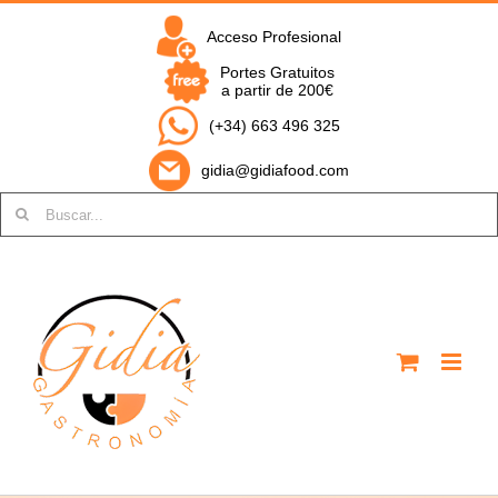
Saltar
al
Acceso Profesional
contenido
Portes Gratuitos
a partir de 200€
(+34) 663 496 325
gidia@gidiafood.com
Buscar: