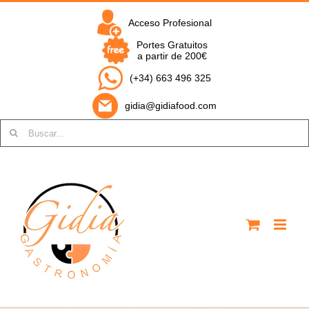
Saltar
al
Acceso Profesional
contenido
Portes Gratuitos
a partir de 200€
(+34) 663 496 325
gidia@gidiafood.com
Buscar: