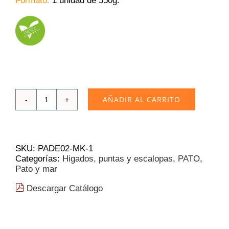
Formato:
1 unidad de 550g.
AÑADIR AL CARRITO
Higado
Gidia
Nacional
Extra
550g.
SKU:
PADE02-MK-1
(42.26€/Kg)
Categorías:
Higados, puntas y escalopas
,
PATO
,
cantidad
Pato y mar
Descargar Catálogo