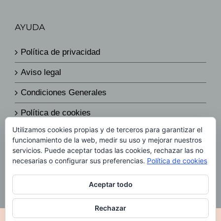
AYUDA
Política de privacidad
Aviso legal
Condiciones Generales
Política de cookies
Utilizamos cookies propias y de terceros para garantizar el
Política de envíos y devoluciones
funcionamiento de la web, medir su uso y mejorar nuestros
servicios. Puede aceptar todas las cookies, rechazar las no
Política de precios
necesarias o configurar sus preferencias.
Política de cookies
Aceptar todo
Rechazar
© Copyright 2019 -
2026 Todos los derechos reservados
|
Diseño