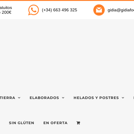
atuitos
(+34) 663 496 325
gidia@gidiaf
de 200€
TIERRA
ELABORADOS
HELADOS Y POSTRES
SIN GLÚTEN
EN OFERTA