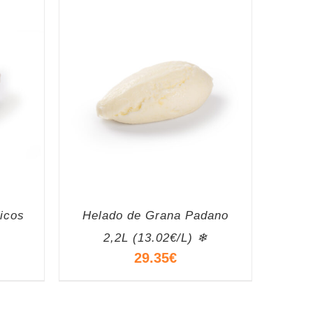
icos
Helado de Grana Padano
2,2L (13.02€/L) ❄
29.35
€