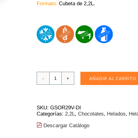
Formato:
Cubeta de 2,2L.
AÑADIR AL CARRITO
Helado
de
chocolate
Extra
Dark
SKU:
GSOR29V-DI
|
Categorías:
2,2L
,
Chocolates
,
Helados
,
Hel
2,2L
(9.62€/L)
Descargar Catálogo
❄
cantidad