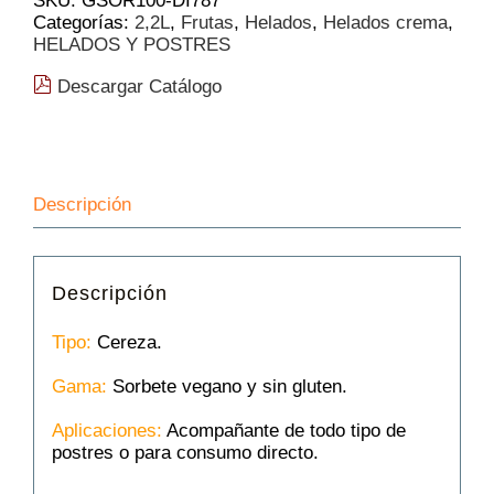
SKU:
GSOR100-DI787
(10.75€/L)
Categorías:
2,2L
,
Frutas
,
Helados
,
Helados crema
,
❄
HELADOS Y POSTRES
cantidad
Descargar Catálogo
Descripción
Descripción
Tipo:
Cereza.
Gama:
Sorbete vegano y sin gluten.
Aplicaciones:
Acompañante de todo tipo de
postres o para consumo directo.