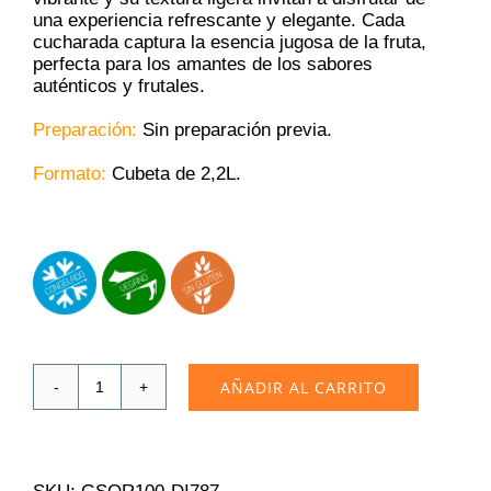
una experiencia refrescante y elegante. Cada
cucharada captura la esencia jugosa de la fruta,
perfecta para los amantes de los sabores
auténticos y frutales.
Preparación:
Sin preparación previa.
Formato:
Cubeta de 2,2L.
AÑADIR AL CARRITO
Sorbete
de
Cereza
|
2,2L