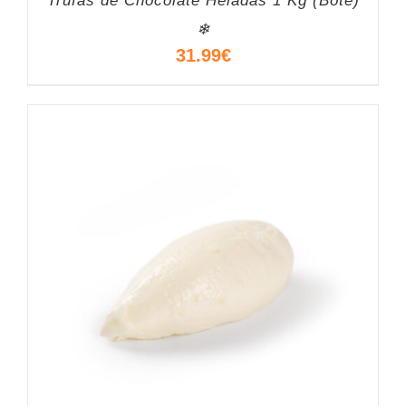
Trufas de Chocolate Heladas 1 Kg (Bote)
❄
31.99
€