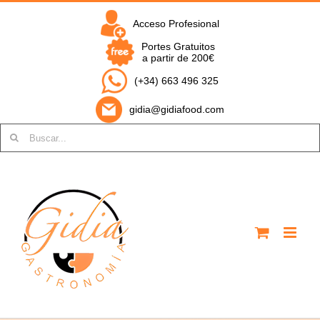
Saltar
al
Acceso Profesional
contenido
Portes Gratuitos
a partir de 200€
(+34) 663 496 325
gidia@gidiafood.com
Buscar: