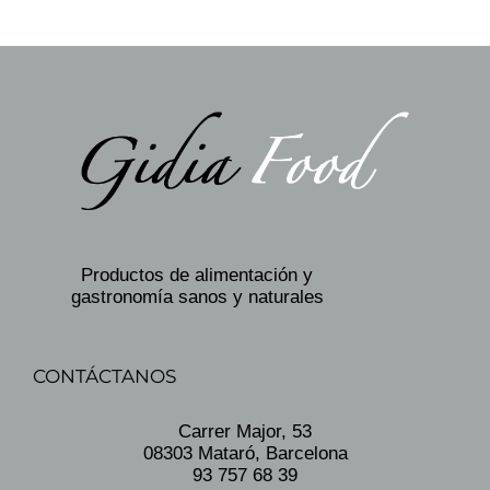
Productos de alimentación y
gastronomía sanos y naturales
CONTÁCTANOS
Carrer Major, 53
08303 Mataró, Barcelona
93 757 68 39