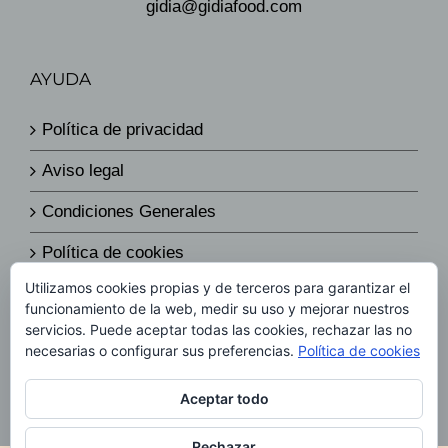
gidia@gidiafood.com
AYUDA
Política de privacidad
Aviso legal
Condiciones Generales
Política de cookies
Utilizamos cookies propias y de terceros para garantizar el
Política de envíos y devoluciones
funcionamiento de la web, medir su uso y mejorar nuestros
servicios. Puede aceptar todas las cookies, rechazar las no
Política de precios
necesarias o configurar sus preferencias.
Política de cookies
Aceptar todo
Rechazar