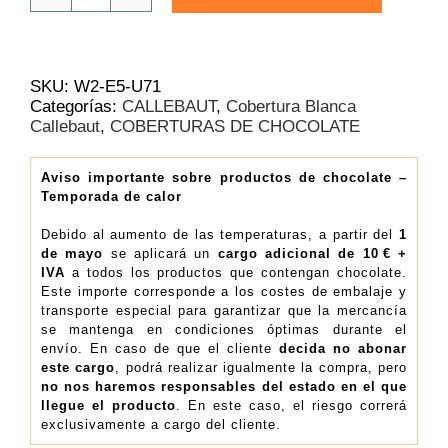
Blanco
Callebaut
W2
28%
SKU:
W2-E5-U71
|
Categorías:
CALLEBAUT
,
Cobertura Blanca
Bolsa
Callebaut
,
COBERTURAS DE CHOCOLATE
2.5
Kg
(14.79€/Kg)
Aviso importante sobre productos de chocolate –
Temporada de calor
cantidad
Debido al aumento de las temperaturas, a partir del
1
de mayo
se aplicará un
cargo adicional de 10 € +
IVA
a todos los productos que contengan chocolate.
Este importe corresponde a los costes de embalaje y
transporte especial para garantizar que la mercancía
se mantenga en condiciones óptimas durante el
envío. En caso de que el cliente
decida no abonar
este cargo
, podrá realizar igualmente la compra, pero
no nos haremos responsables del estado en el que
llegue el producto
. En este caso, el riesgo correrá
exclusivamente a cargo del cliente.