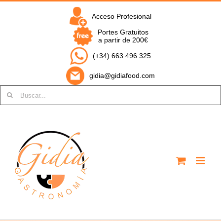
Saltar
al
Acceso Profesional
contenido
Portes Gratuitos
a partir de 200€
(+34) 663 496 325
gidia@gidiafood.com
Buscar: