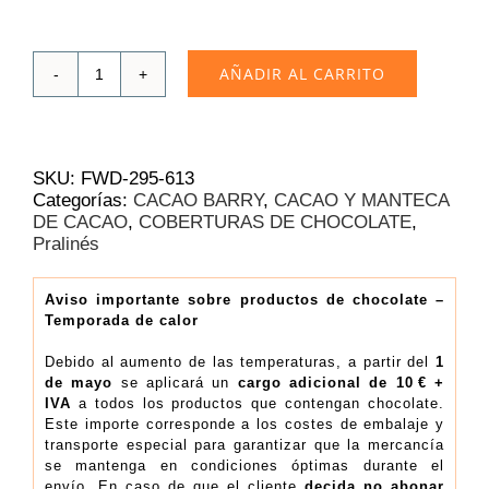
AÑADIR AL CARRITO
Brillance
Noire
Cacao
Barry
|
SKU:
FWD-295-613
Bote
Categorías:
CACAO BARRY
,
CACAO Y MANTECA
2
DE CACAO
,
COBERTURAS DE CHOCOLATE
,
kg
Pralinés
(11.19€/Kg)
cantidad
Aviso importante sobre productos de chocolate –
Temporada de calor
Debido al aumento de las temperaturas, a partir del
1
de mayo
se aplicará un
cargo adicional de 10 € +
IVA
a todos los productos que contengan chocolate.
Este importe corresponde a los costes de embalaje y
transporte especial para garantizar que la mercancía
se mantenga en condiciones óptimas durante el
envío. En caso de que el cliente
decida no abonar