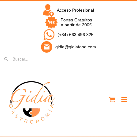
Saltar
al
Acceso Profesional
contenido
Portes Gratuitos
a partir de 200€
(+34) 663 496 325
gidia@gidiafood.com
Buscar: