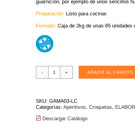
guarnición, por ejemplo de unos sencillos hu
Preparación:
Listo para cocinar.
Formato:
Caja de 2kg de unas 65 unidades 
AÑADIR AL CARRITO
Croqueta
LaCroket
de
Sobrasada
y
SKU:
GAMA03-LC
Queso
Categorías:
Aperitivos
,
Croquetas
,
ELABO
de
Mahón
Descargar Catálogo
2Kg
❄
cantidad