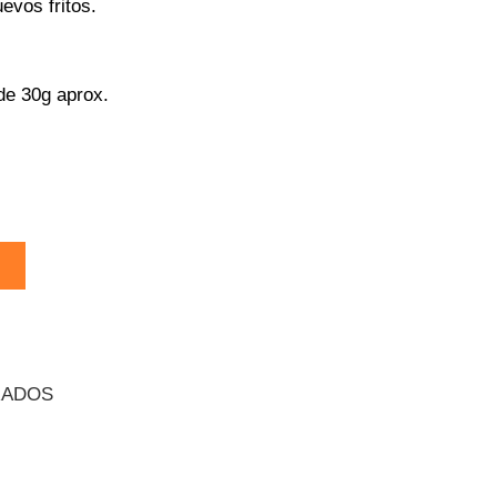
evos fritos.
de 30g aprox.
RADOS