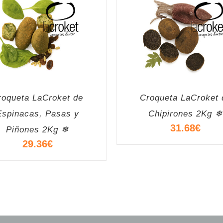
roqueta LaCroket de
Croqueta LaCroket 
Espinacas, Pasas y
Chipirones 2Kg ❄
31.68
€
Piñones 2Kg ❄
29.36
€