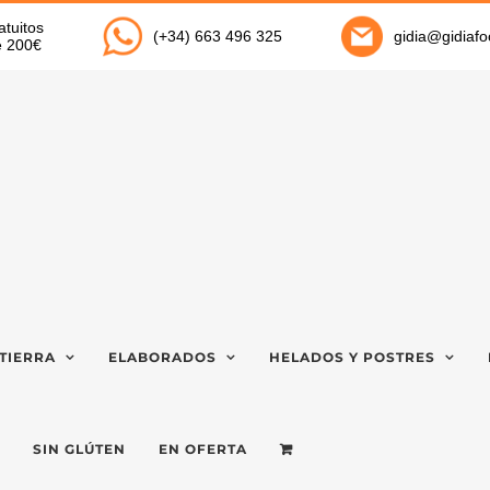
atuitos
(+34) 663 496 325
gidia@gidiaf
de 200€
TIERRA
ELABORADOS
HELADOS Y POSTRES
SIN GLÚTEN
EN OFERTA