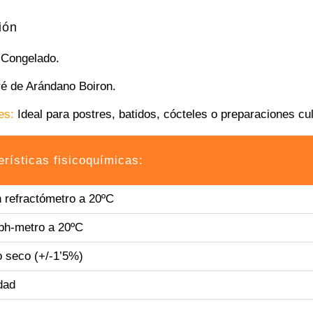
ión
Congelado.
é de Arándano Boiron.
es:
Ideal para postres, batidos, cócteles o preparaciones cul
erísticas fisicoquímicas:
n refractómetro a 20ºC
ph-metro a 20ºC
o seco (+/-1’5%)
dad