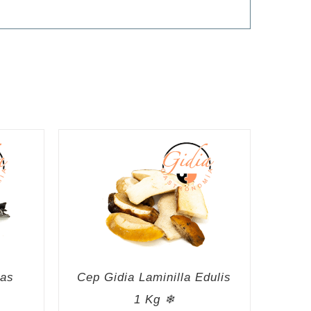
tas
Cep Gidia Laminilla Edulis
1 Kg ❄