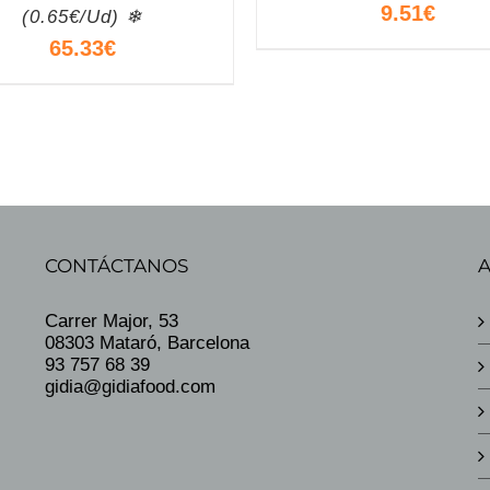
9.51
€
(0.65€/Ud) ❄
65.33
€
CONTÁCTANOS
Carrer Major, 53
08303 Mataró, Barcelona
93 757 68 39
gidia@gidiafood.com