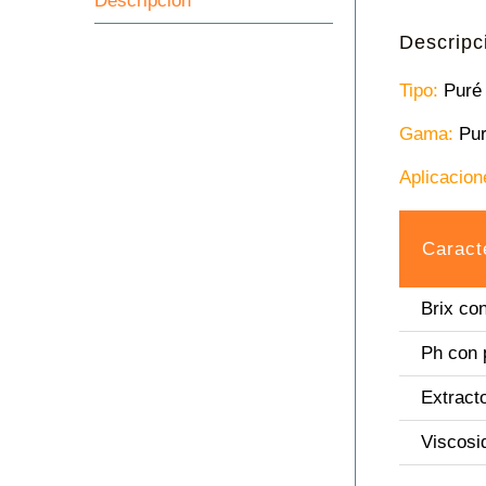
Descripción
Descripc
Tipo:
Puré 
Gama:
Pur
Aplicacion
Caract
Brix co
Ph con 
Extract
Viscosi