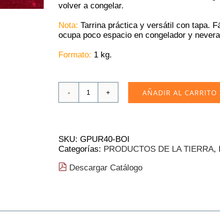
volver a congelar.
Nota:
Tarrina práctica y versátil con tapa. 
ocupa poco espacio en congelador y nevera
Formato:
1 kg.
AÑADIR AL CARRITO
Puré
de
Arándano
Boiron
|
SKU:
GPUR40-BOI
1Kg
Categorías:
PRODUCTOS DE LA TIERRA
,
❄
cantidad
Descargar Catálogo