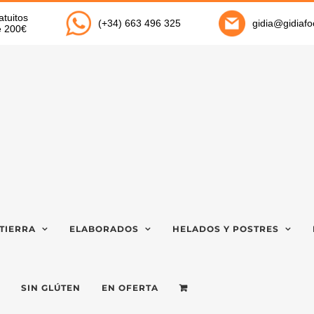
atuitos
(+34) 663 496 325
gidia@gidiaf
de 200€
TIERRA
ELABORADOS
HELADOS Y POSTRES
SIN GLÚTEN
EN OFERTA