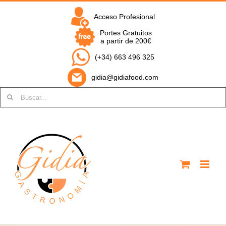
Saltar
al
Acceso Profesional
contenido
Portes Gratuitos
a partir de 200€
(+34) 663 496 325
gidia@gidiafood.com
Buscar: