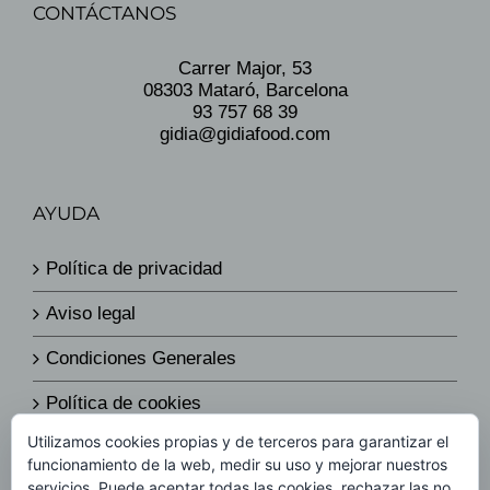
CONTÁCTANOS
Carrer Major, 53
08303 Mataró, Barcelona
93 757 68 39
gidia@gidiafood.com
AYUDA
Política de privacidad
Aviso legal
Condiciones Generales
Política de cookies
Utilizamos cookies propias y de terceros para garantizar el
Política de envíos y devoluciones
funcionamiento de la web, medir su uso y mejorar nuestros
servicios. Puede aceptar todas las cookies, rechazar las no