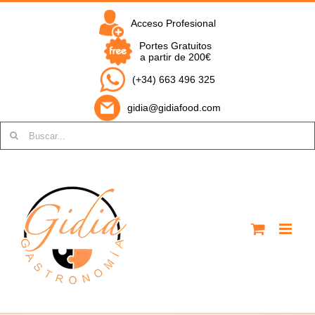
Saltar
al
Acceso Profesional
contenido
Portes Gratuitos
a partir de 200€
(+34) 663 496 325
gidia@gidiafood.com
Buscar: