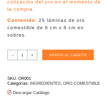
cotización del oro en el momento de
la compra.
Contenido
:
25 láminas de oro
comestible de 8 cm x 8 cm en
sobres.
AÑADIR AL CARRITO
Hojas
de
oro
comestibles
(8
SKU:
OR001
cm)
Categorías:
INGREDIENTES
,
ORO COMESTIBLE
|
25
Descargar Catálogo
Unidades
cantidad