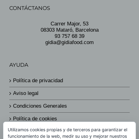
CONTÁCTANOS
Carrer Major, 53
08303 Mataró, Barcelona
93 757 68 39
gidia@gidiafood.com
AYUDA
Política de privacidad
Aviso legal
Condiciones Generales
Política de cookies
Utilizamos cookies propias y de terceros para garantizar el
Política de envíos y devoluciones
funcionamiento de la web, medir su uso y mejorar nuestros