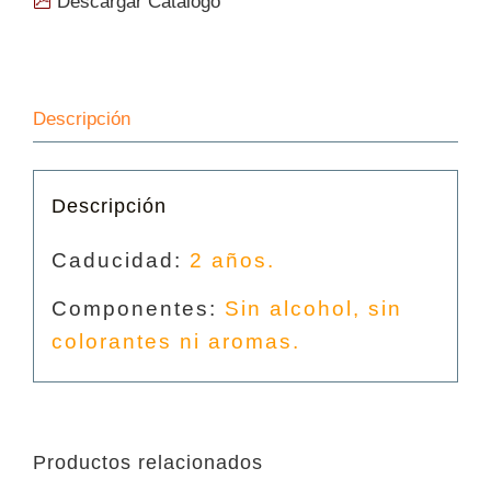
Descargar Catálogo
(Con
semillas)
(1
L.)
cantidad
Descripción
Descripción
Caducidad:
2 años.
Componentes:
Sin alcohol, sin
colorantes ni aromas.
Productos relacionados