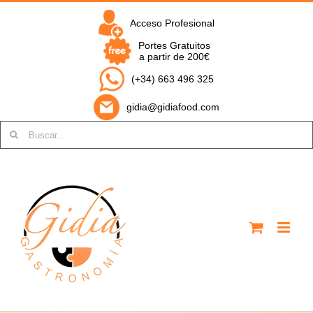
Saltar
al
Acceso Profesional
contenido
Portes Gratuitos
a partir de 200€
(+34) 663 496 325
gidia@gidiafood.com
Buscar: