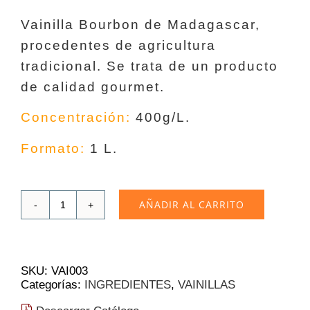
Vainilla Bourbon de Madagascar,
procedentes de agricultura
tradicional. Se trata de un producto
de calidad gourmet.
Concentración:
400g/L.
Formato:
1 L.
AÑADIR AL CARRITO
Extracto
liquido
de
vainilla
bourbon
SKU:
VAI003
natural
Categorías:
INGREDIENTES
,
VAINILLAS
de
Madagascar