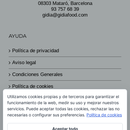
08303 Mataró, Barcelona
93 757 68 39
gidia@gidiafood.com
AYUDA
Política de privacidad
Aviso legal
Condiciones Generales
Política de cookies
Utilizamos cookies propias y de terceros para garantizar el
Política de envíos y devoluciones
funcionamiento de la web, medir su uso y mejorar nuestros
servicios. Puede aceptar todas las cookies, rechazar las no
Política de precios
necesarias o configurar sus preferencias.
Política de cookies
Aceptar todo