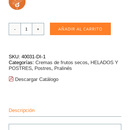
AÑADIR AL CARRITO
Crema
de
Chocolate
y
Almendra
SKU:
40031-DI-1
Artesana
Categorías:
Cremas de frutos secos
,
HELADOS Y
1
POSTRES
,
Postres
,
Pralinés
Kg
(9.34€/Kg).
Descargar Catálogo
cantidad
Descripción