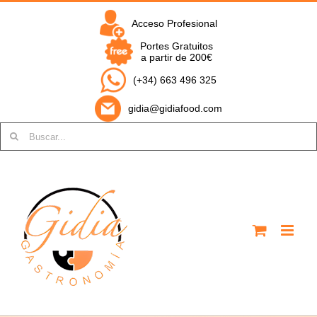
Saltar
al
Acceso Profesional
contenido
Portes Gratuitos
a partir de 200€
(+34) 663 496 325
gidia@gidiafood.com
Buscar: