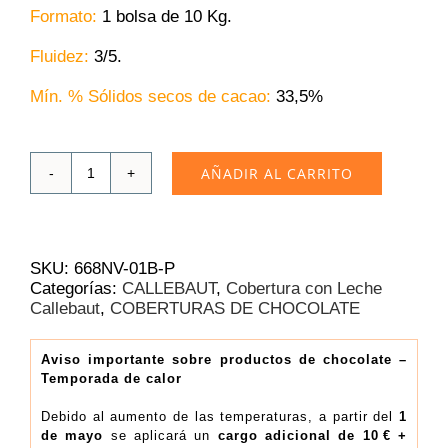
Formato:
1 bolsa de 10 Kg.
Fluidez:
3/5.
Mín. % Sólidos secos de cacao:
33,5%
AÑADIR AL CARRITO
Chocolate
Leche
Callebaut
668NV
33.3%
SKU:
668NV-01B-P
|
Categorías:
CALLEBAUT
,
Cobertura con Leche
Bolsa
Callebaut
,
COBERTURAS DE CHOCOLATE
10
kg
(10.69€/Kg)
Aviso importante sobre productos de chocolate –
Temporada de calor
cantidad
Debido al aumento de las temperaturas, a partir del
1
de mayo
se aplicará un
cargo adicional de 10 € +