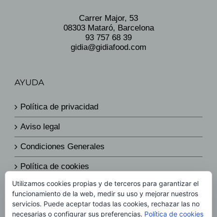
Carrer Major, 53
08303 Mataró, Barcelona
93 757 68 39
gidia@gidiafood.com
AYUDA
Política de privacidad
Aviso legal
Condiciones Generales
Política de cookies
Utilizamos cookies propias y de terceros para garantizar el
Política de envíos y devoluciones
funcionamiento de la web, medir su uso y mejorar nuestros
servicios. Puede aceptar todas las cookies, rechazar las no
Política de precios
necesarias o configurar sus preferencias.
Política de cookies