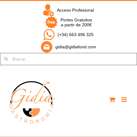
Saltar
al
Acceso Profesional
contenido
Portes Gratuitos
a partir de 200€
(+34) 663 496 325
gidia@gidiafood.com
Buscar: