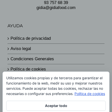
93 757 68 39
gidia@gidiafood.com
AYUDA
Política de privacidad
Aviso legal
Condiciones Generales
Política de cookies
Utilizamos cookies propias y de terceros para garantizar el
Política de envíos y devoluciones
funcionamiento de la web, medir su uso y mejorar nuestros
servicios. Puede aceptar todas las cookies, rechazar las no
Política de precios
necesarias o configurar sus preferencias.
Política de cookies
Aceptar todo