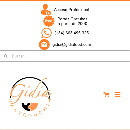
Saltar
al
Acceso Profesional
contenido
Portes Gratuitos
a partir de 200€
(+34) 663 496 325
gidia@gidiafood.com
Buscar: