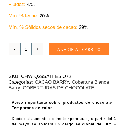
Fluidez:
4/5.
Mín. % leche:
20%.
Mín. % Sólidos secos de cacao:
29
%.
AÑADIR AL CARRITO
Cobertura
Blanca
Cacao
Barry
Blanc
SKU:
CHW-Q29SATI-E5-U72
Satin
Categorías:
CACAO BARRY
,
Cobertura Blanca
29.2%
Barry
,
COBERTURAS DE CHOCOLATE
|
Caja
4x5
Aviso importante sobre productos de chocolate –
Temporada de calor
kg
(15.61€/Kg)
Debido al aumento de las temperaturas, a partir del
1
cantidad
de mayo
se aplicará un
cargo adicional de 10 € +